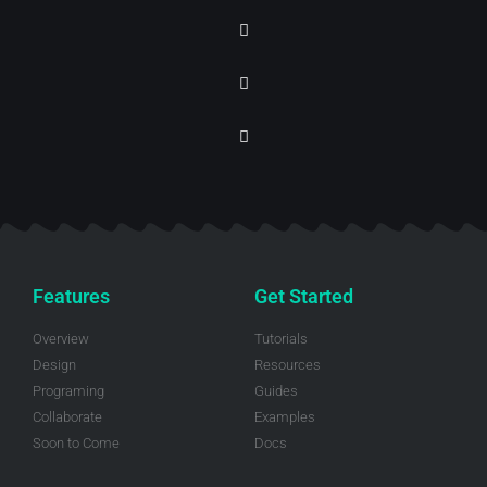
Features
Get Started
Overview
Tutorials
Design
Resources
Programing
Guides
Collaborate
Examples
Soon to Come
Docs