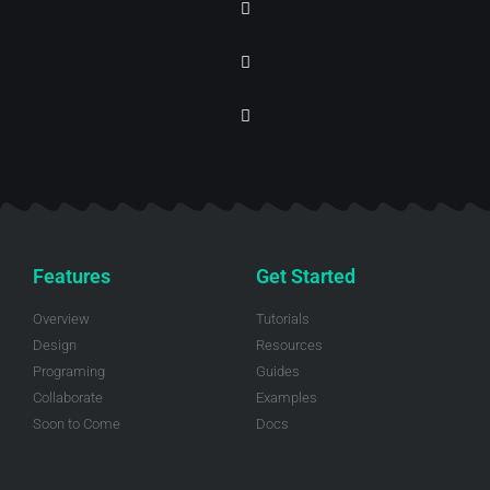
Features
Get Started
Overview
Tutorials
Design
Resources
Programing
Guides
Collaborate
Examples
Soon to Come
Docs