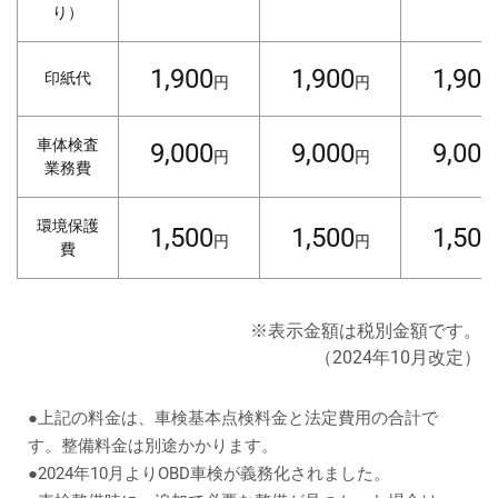
り）
1,900
1,900
1,900
印紙代
円
円
車体検査
9,000
9,000
9,000
円
円
業務費
環境保護
1,500
1,500
1,500
円
円
費
※表示金額は税別金額です。
（2024年10月改定）
●上記の料金は、車検基本点検料金と法定費用の合計で
す。整備料金は別途かかります。
●2024年10月よりOBD車検が義務化されました。