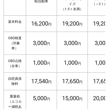
軽自動車
イズ
（～2ｔ未
（1.5ｔ未満）
基本料金
16,200
19,200
19,20
円
円
OBD検査
3,000
3,000
3,000
（対象
円
円
車）
OBD点検
1,000
1,000
1,000
円
円
（全車）
自賠責保
17,540
17,650
17,65
円
円
険料
重量税
5,000
15,000
20,00
円
円
（エコカ
ー減税あ